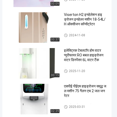
00:09
Viserton H2 इनहेलेशन हाइ
ड्रोजन इनहेलर मशीन 18-54L/
H ऑक्सीजन कॉन्सेंट्रेटर
हाइड्रोजन इनहेलर मशीन
2024-11-08
00:37
इलेक्ट्रिक टेबलटॉप होम वाटर
प्यूरीफायर RO बबल हाइड्रोजन
वाटर डिस्पेंसर 6L वाटर टैंक
होम वाटर प्यूरीफायर
2025-11-20
00:15
एसपीई पीईएम हाइड्रोजन समृद्ध ज
ल मशीन 75 गैलन एच 2 जल जन
रेटर
हाइड्रोजन रिच वाटर मशीन
2025-03-31
02:39