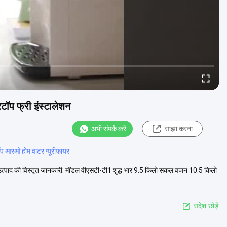
रटॉप फ्री इंस्टालेशन
अभी संपर्क करें
साझा करना
प आरओ होम वाटर प्यूरीफायर
शन उत्पाद की विस्तृत जानकारी: मॉडल वीएसटी-टी1 शुद्ध भार 9.5 किलो सकल वजन 10.5 किलो
संदेश छोड़ें