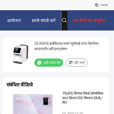
Hindi
आयोजन
हमसे संपर्क करें
एक बोली का अनुरोध
CE ROHS इलेक्ट्रिक स्मार्ट प्यूरीफाई वाटर डिस्पेंसर
काउंटरटॉप फ्री इंस्टालेशन
अभी संपर्क करें
और जानें
संबंधित वीडियो
75GPD मिनरल रिवर्स ऑस्मोसिस
वाटर फ़िल्टर RO सिस्टम 284L/
दिन
होम वाटर प्यूरीफायर
2025-11-20