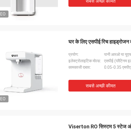
सबसे अच्छी कीमत
DEO
घर के लिए एसपीई रिच हाइड्रोजन वा
प्रयोग:
पानी आरओ या यूएफ 
इलेक्ट्रोलाइटिक मोल्ड:
एसपीई (प्लैटिनम इ
कामकाजी दबाव:
0.05-0.35 एमपीए
सबसे अच्छी कीमत
DEO
Viserton RO सिस्टम 5 स्टेज अंड