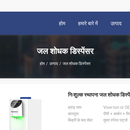
होम
हमारे बारे में
उत्पाद
जल शोधक डिस्पेंसर
होम
/
उत्पाद
/
जल शोधक डिस्पेंसर
निःशुल्क स्थापना जल शोधक डिस्पे
ब्रांड नाम:
Viserton or O
कारतूस:
पीपी + कार्बन + रि
बिक्री के बाद सेवा:
मुफ़्त स्पेयर पार्ट्स