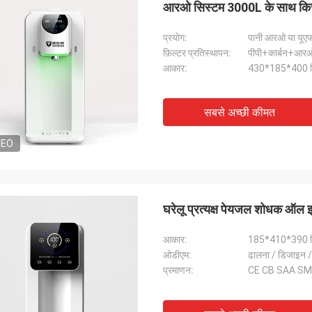
आरओ सिस्टम 3000L के साथ किचन ट
प्रयोग:
पानी आरओ या यूएफ 
फ़िल्टर प्रतिस्थापन:
पीपी+कार्बन+आरओ
आकार:
430*185*400 म
सबसे अच्छी कीमत
DEO
घरेलू प्रत्यक्ष पेयजल शोधक ऑल इन
आकार:
185*410*390 म
ओडीएम:
ढालना / डिजाइन /
प्रमाणन:
CE CB SAA S