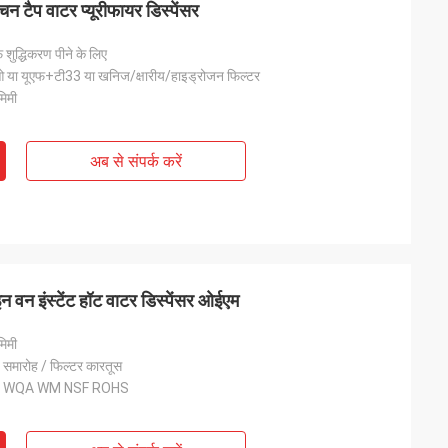
ैप वाटर प्यूरीफायर डिस्पेंसर
शुद्धिकरण पीने के लिए
 या यूएफ+टी33 या खनिज/क्षारीय/हाइड्रोजन फिल्टर
िमी
अब से संपर्क करें
 वन इंस्टेंट हॉट वाटर डिस्पेंसर ओईएम
िमी
 समारोह / फिल्टर कारतूस
M WQA WM NSF ROHS