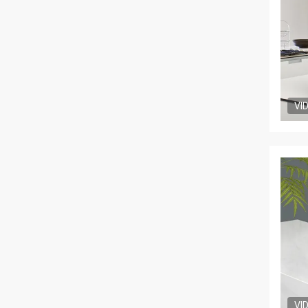
VI
VI