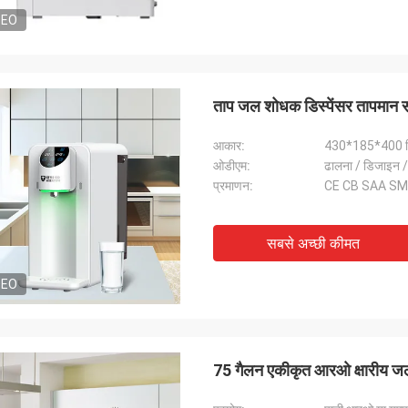
DEO
ताप जल शोधक डिस्पेंसर तापमान
आकार:
430*185*400 म
ओडीएम:
ढालना / डिजाइन /
प्रमाणन:
CE CB SAA S
सबसे अच्छी कीमत
DEO
75 गैलन एकीकृत आरओ क्षारीय