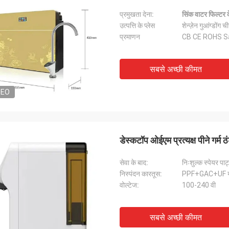
प्रमुखता देना:
सिंक वाटर फिल्टर 
उत्पत्ति के प्लेस
शेन्ज़ेन गुआंग्डोंग च
प्रमाणन
CB CE ROHS S
सबसे अच्छी कीमत
DEO
डेस्कटॉप ओईएम प्रत्यक्ष पीने गर्म 
सेवा के बाद:
निःशुल्क स्पेयर पार्
निस्पंदन कारतूस:
PPF+GAC+UF य
वोल्टेज:
100-240 वी
सबसे अच्छी कीमत