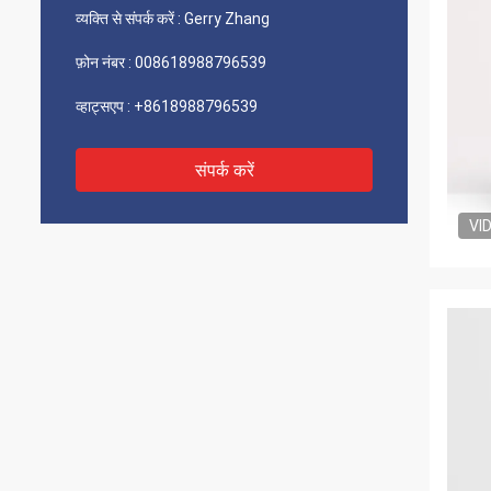
व्यक्ति से संपर्क करें :
Gerry Zhang
फ़ोन नंबर :
008618988796539
व्हाट्सएप :
+8618988796539
संपर्क करें
VI