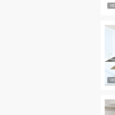
VI
VI