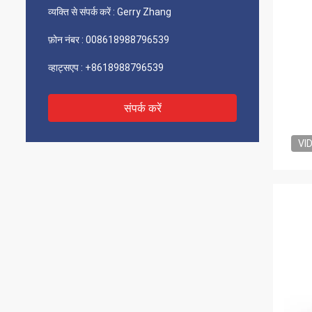
व्यक्ति से संपर्क करें :
Gerry Zhang
फ़ोन नंबर :
008618988796539
व्हाट्सएप :
+8618988796539
संपर्क करें
VI