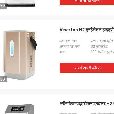
सबसे अच्छी कीमत
DEO
Viserton H2 इनहेलेशन हाइड्रो
उत्पाद का नाम:
उच्च अंत हाइड्रो
शरीर के लिए कार्य:
एंटी ऑक्सीडेंट
क्षमता:
300 मिली हाइड्
सबसे अच्छी कीमत
DEO
स्पीम टेक हाइड्रोजन इनहेलर H