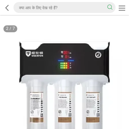
2
/
7