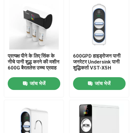
कारखाना भ्रमण
गुणवत्ता नियंत्रण
संपर्क करें
प्रत्यक्ष पीने के लिए सिंक के
600GPD हाइड्रोजन पानी
नीचे पानी शुद्ध करने की मशीन
जनरेटर Undersink पानी
600G बैरललेस उच्च प्रवाह
शुद्धिकर्ता VST-X5H
समाचार
जांच भेजें
जांच भेजें
मामलों
एक उद्धरण का अनुरोध करें
हाइड्रोजन इनहेलर मशीन