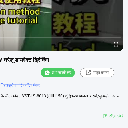
ेलू डायरेक्ट ड्रिंकिंग
अभी संपर्क करें
साझा करना
 हाइड्रोजन रिच वॉटर मेकर
िर्देश पैरामीटर मॉडल VST-LS-8013 ((HIH150) शुद्धिकरण योजना आरओ/यूएफ/एनएफ या
संदेश छोड़ें