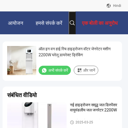
Hindi
आयोजन
हमसे संपर्क करें
एक बोली का अनुरोध
ऑल इन वन हाई रिच हाइड्रोजन वॉटर जेनरेटर मशीन
2200W घरेलू डायरेक्ट ड्रिंकिंग
अभी संपर्क करें
और जानें
संबंधित वीडियो
नई हाइड्रोजन समृद्ध जल डिस्पेंसर
वायुमंडलीय जल जनरेटर 2200W
हाइड्रोजन रिच वाटर मशीन
2025-03-25