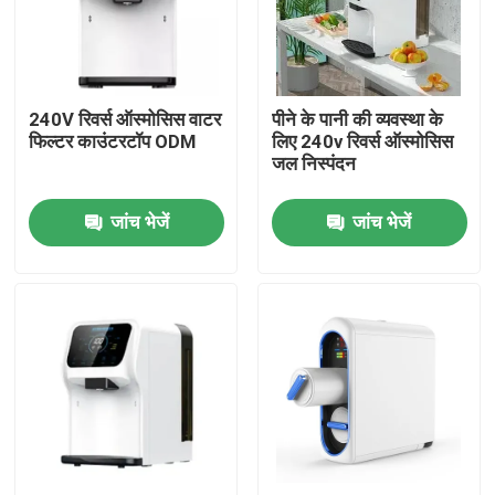
कारखाना भ्रमण
240V रिवर्स ऑस्मोसिस वाटर
पीने के पानी की व्यवस्था के
गुणवत्ता नियंत्रण
फिल्टर काउंटरटॉप ODM
लिए 240v रिवर्स ऑस्मोसिस
जल निस्पंदन
संपर्क करें
जांच भेजें
जांच भेजें
समाचार
मामलों
एक उद्धरण का अनुरोध करें
हाइड्रोजन इनहेलर मशीन