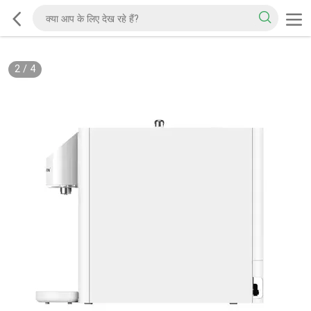
2
/
4