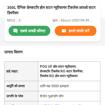
300L दैनिक डेस्कटॉप होम वाटर प्यूरीफायर टैंकलेस आरओ वाटर
डिस्पेंसर
MOQ：2
मूल्य：About USD194.99 varying on quantity,negotiable
सबसे अच्छी कीमत
हमसे संपर्क करें
उत्पाद विवरण
POU UF होम वाटर प्यूरीफायर
,
हाई लाइट:
डेस्कटॉप टैंकलेस RO वाटर डिस्पेंसर
,
टैंकलेस RO होम वाटर प्यूरीफायर
आपूर्ति की क्षमता
प्रति माह 5000 इकाइयां
उत्पत्ति के प्लेस
शेन्ज़ेन गुआंग्डोंग चीन