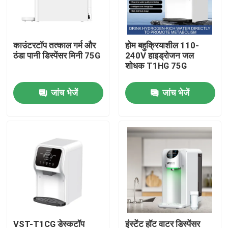
कारखाना भ्रमण
काउंटरटॉप तत्काल गर्म और
होम बहुक्रियाशील 110-
ठंडा पानी डिस्पेंसर मिनी 75G
240V हाइड्रोजन जल
गुणवत्ता नियंत्रण
शोधक T1HG 75G
जांच भेजें
जांच भेजें
संपर्क करें
समाचार
मामलों
एक उद्धरण का अनुरोध करें
हाइड्रोजन इनहेलर मशीन
VST-T1CG डेस्कटॉप
इंस्टेंट हॉट वाटर डिस्पेंसर