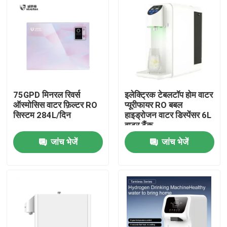
75GPD मिनरल रिवर्स
इलेक्ट्रिक टेबलटॉप होम वाटर
ऑस्मोसिस वाटर फ़िल्टर RO
प्यूरीफायर RO बबल
सिस्टम 284L/दिन
हाइड्रोजन वाटर डिस्पेंसर 6L
वाटर टैंक
जांच भेजें
जांच भेजें
घर
उत्पादों
हमारे बारे में