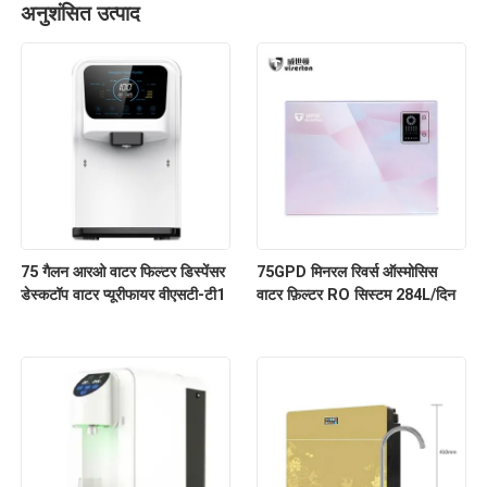
अनुशंसित उत्पाद
75 गैलन आरओ वाटर फिल्टर डिस्पेंसर
75GPD मिनरल रिवर्स ऑस्मोसिस
डेस्कटॉप वाटर प्यूरीफायर वीएसटी-टी1
वाटर फ़िल्टर RO सिस्टम 284L/दिन