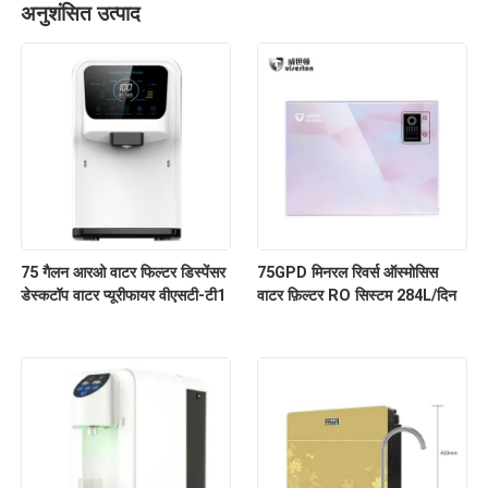
अनुशंसित उत्पाद
75 गैलन आरओ वाटर फिल्टर डिस्पेंसर
75GPD मिनरल रिवर्स ऑस्मोसिस
डेस्कटॉप वाटर प्यूरीफायर वीएसटी-टी1
वाटर फ़िल्टर RO सिस्टम 284L/दिन